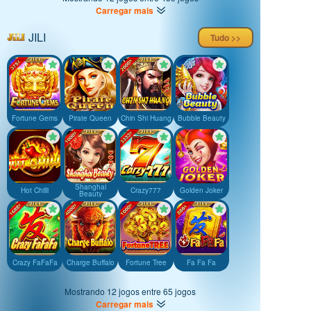
Carregar mais
JILI
Tudo >>
Fortune Gems
Pirate Queen
Chin Shi Huang
Bubble Beauty
Shanghai
Hot Chilli
Crazy777
Golden Joker
Beauty
Crazy FaFaFa
Charge Buffalo
Fortune Tree
Fa Fa Fa
Mostrando 12 jogos entre 65 jogos
Carregar mais