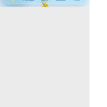
0 Grupo X éuma das mals renomadas empresas internacionais de operacao
de cassino online, oferecendo uma ampla variedade de jogos
empolgantes,como jogos ao vivo com crupie real, slots, pesca, loterias,
esportes e muito mais. Estamos autorizados e regulamentados pelo governo
de Curacao, operando com a licenca numero Antillephone emitida para a
Grupo X .Passamos por todas as verificacoe
1.Este produto é para uso de usuarios maiores de 18 anos
eédestinado apenas para fins de entretenimento.
2.este jogo contem compras noapp.
18+
3.o fato de um jogador jogar ou ganhar em um jogo de
apostassociais nao significa que ele ganhar em apostas com
dinheiroreal e jogos relacionados no futuro.
Sobre nós
|
Perguntas sobre depósito
|
Retirar perguntas
Todos os direitos reservados.2002-2026