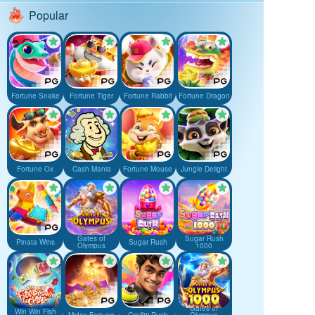
Popular
Fortune Snake
Fortune Tiger
Fortune Rabbit
Fortune Dragon
Fortune Ox
Cash Mania
Fortune Mouse
Jungle Delight
Gates of
Sugar Rush
Pinata Wins
Sugar Rush
Olympus
1000
Gates of
Win Win Fish