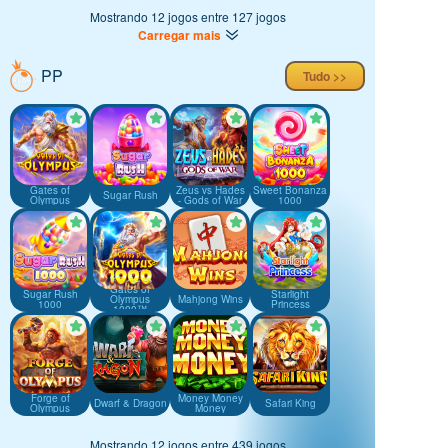
Mostrando 12 jogos entre 127 jogos
Carregar mais
PP
Tudo >>
Gates of
Zeus vs Hades
Sweet Bonanza
Sugar Rush
Olympus
- Gods of War
1000
Gates of
Sugar Rush
Starlight
Olympus
Mahjong Wins
1000
Princess
1000™
Forge of
Money Money
Dwarf & Dragon
Safari King
Olympus
Money
Mostrando 12 jogos entre 439 jogos