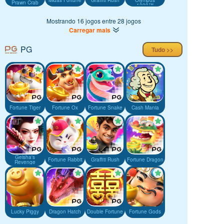
Midas Fortune
Graffiti Rush
Olympus
Prawn Crab
1000™
Mostrando 16 jogos entre 28 jogos
Carregar mais
PG
Tudo >>
Fortune Tiger
Fortune Ox
Fortune Snake
Cash Mania
Geisha's
Fortune Rabbit
Graffiti Rush
Fortune Dragon
Revenge
Lucky Piggy
Dragon Hatch
Double Fortune
Fortune Gods